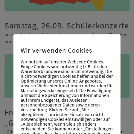
Samstag, 26.09. Schülerkonzerte
an verschiedenen Orten in Niedernhausen. Genaue Uhrzeiten
und Orte werden baldmöglichst veröffentlicht.
Wir verwenden Cookies
Wir nutzen auf unserer Webseite Cookies.
Einige Cookies sind notwendig (z.B. für den
Warenkorb) andere sind nicht notwendig. Die
nicht-notwendigen Cookies helfen uns bei der
Optimierung unseres Online-Angebotes,
unserer Webseitenfunktionen und werden für
Marketingzwecke eingesetzt. Die Einwilligung
umfasst die Speicherung von Informationen
auf Ihrem Endgerät, das Auslesen
personenbezogener Daten sowie deren
Verarbeitung. Klicken Sie auf „Alle
Freitag, 25.09.26 um 20.00 Uhr –
akzeptieren“, um in den Einsatz von nicht
notwendigen Cookies einzuwilligen oder auf
„Gitarrenclub“
„Alle ablehnen“, wenn Sie sich anders
entscheiden. Sie können unter „Einstellungen
„Gitarrenclub“, ein Konzert mit unseren Gitarrenlehrern im
verwalten“ detaillierte Informationen der von