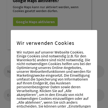
Google Maps aktivieren?
Google Maps kann nur aktiviert werden, wenn
Cookies gesetzt werden dürfen.
Google Maps aktivieren
Wenn Google Maps aktiviert wurde, werden
personenbezogene Daten an Google gesendet und
verarbeitet. Mehr dazu in der Datenschutzerklärung von
Wir verwenden Cookies
Google:
hier
Wir nutzen auf unserer Webseite Cookies.
Einige Cookies sind notwendig (z.B. für den
Warenkorb) andere sind nicht notwendig. Die
nicht-notwendigen Cookies helfen uns bei der
Optimierung unseres Online-Angebotes,
unserer Webseitenfunktionen und werden für
Marketingzwecke eingesetzt. Die Einwilligung
umfasst die Speicherung von Informationen
auf Ihrem Endgerät, das Auslesen
personenbezogener Daten sowie deren
Verarbeitung. Klicken Sie auf „Alle
akzeptieren“, um in den Einsatz von nicht
notwendigen Cookies einzuwilligen oder auf
„Alle ablehnen“, wenn Sie sich anders
entscheiden. Sie können unter „Einstellungen