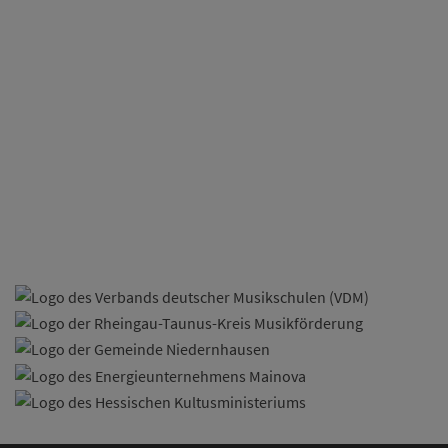
Evgeniya Bjelic
Klavier
Heide Pletscher
Geige, Bratsche