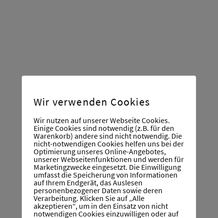
Felix Mannherz
Schlagzeug, Band
Torsten Haus
Band, Blockflöte, Schlagzeug, Musik-
Karussell
Wir verwenden Cookies
Wir nutzen auf unserer Webseite Cookies.
Einige Cookies sind notwendig (z.B. für den
Leopold Ebert
Warenkorb) andere sind nicht notwendig. Die
nicht-notwendigen Cookies helfen uns bei der
Schlagzeug
Optimierung unseres Online-Angebotes,
unserer Webseitenfunktionen und werden für
Marketingzwecke eingesetzt. Die Einwilligung
umfasst die Speicherung von Informationen
auf Ihrem Endgerät, das Auslesen
personenbezogener Daten sowie deren
Martin Bauerfeind
Verarbeitung. Klicken Sie auf „Alle
akzeptieren“, um in den Einsatz von nicht
Gitarre, E-Gitarre, Blockflöte
notwendigen Cookies einzuwilligen oder auf