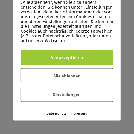
Homepage:
www.interstellar-overdrive.de
„Alle ablehnen“, wenn Sie sich anders
entscheiden. Sie können unter „Einstellungen
verwalten“ detaillierte Informationen der von
uns eingesetzten Arten von Cookies erhalten
und deren Einstellungen aufrufen. Sie können
die Einstellungen jederzeit aufrufen und
Cookies auch nachträglich jederzeit abwählen
(z.B. in der Datenschutzerklärung oder unten
Patrick Hoss
auf unserer Webseite).
Gitarre, E-Gitarre, Ukulele
Alle akzeptieren
Alle ablehnen
Juan Modesto
E-Bass, Kontrabass
Einstellungen
|
Datenschutz
Impressum
Simeon Uter
Trompete