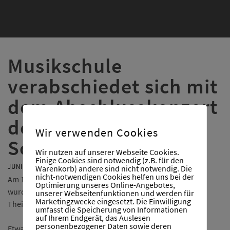
Musikschule
verabschiedet sich mit
dem Abschlusskonzert
der JeKis in die
Wir verwenden Cookies
Sommerferien.
Wir nutzen auf unserer Webseite Cookies.
Einige Cookies sind notwendig (z.B. für den
JUNI 26, 2026
Warenkorb) andere sind nicht notwendig. Die
nicht-notwendigen Cookies helfen uns bei der
Am 16. Juni, einem Dienstagabend bei schönstem Wetter,
Optimierung unseres Online-Angebotes,
wurde es turbulent und fröhlich auf dem Schulhof der
unserer Webseitenfunktionen und werden für
Marketingzwecke eingesetzt. Die Einwilligung
Theißtalschule.
umfasst die Speicherung von Informationen
auf Ihrem Endgerät, das Auslesen
personenbezogener Daten sowie deren
Etwa 90 Kinder gaben ein Konzert für ihre Familien und