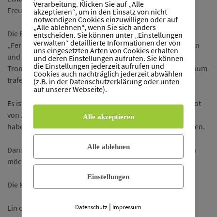
Verarbeitung. Klicken Sie auf „Alle
Freunde.
akzeptieren“, um in den Einsatz von nicht
notwendigen Cookies einzuwilligen oder auf
„Alle ablehnen“, wenn Sie sich anders
Die Erstklässler stimmten gleich alle auf die kommende
entscheiden. Sie können unter „Einstellungen
verwalten“ detaillierte Informationen der von
„Ferienzeit“ ein und danach gab es Geigen, Flöten, Gitarren
uns eingesetzten Arten von Cookies erhalten
und Djemben und ab der 3. Klasse auch Querflöten und
und deren Einstellungen aufrufen. Sie können
die Einstellungen jederzeit aufrufen und
Trompetenklänge, die auf ein begeisterungsfähiges Publikum
Cookies auch nachträglich jederzeit abwählen
trafen.
(z.B. in der Datenschutzerklärung oder unten
auf unserer Webseite).
Es ist immer wieder schön, dass so viele Kinder das Angebot
von ZusammenSpiel Musik nutzen und so die Möglichkeit
Alle akzeptieren
haben, ein Instrument kennenzulernen und auszuprobieren.
Alle ablehnen
Danach können sie sich entscheiden, ob sie weitermachen
möchten.
Einstellungen
Die Musikschule bietet allen die Möglichkeit dazu.
|
Datenschutz
Impressum
Ein offener Geigenkoffer lud zum Spenden ein und in der