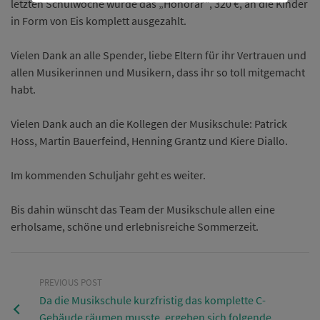
letzten Schulwoche wurde das „Honorar“, 320 €, an die Kinder
in Form von Eis komplett ausgezahlt.
Vielen Dank an alle Spender, liebe Eltern für ihr Vertrauen und
allen Musikerinnen und Musikern, dass ihr so toll mitgemacht
habt.
Vielen Dank auch an die Kollegen der Musikschule: Patrick
Hoss, Martin Bauerfeind, Henning Grantz und Kiere Diallo.
Im kommenden Schuljahr geht es weiter.
Bis dahin wünscht das Team der Musikschule allen eine
erholsame, schöne und erlebnisreiche Sommerzeit.
PREVIOUS POST
Da die Musikschule kurzfristig das komplette C-
Gebäude räumen musste, ergeben sich folgende